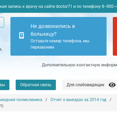
ая запись к врачу на сайте doctor71 и по телефону 8−800
Не дозвонились в
больницу?
Оставьте номер телефона, мы
перезвоним
,
Дополнительную контактную информа
вы
Обратная связь
Для слабовидящих
ыездная поликлиника
Отчет о выездах за 2014 год
+7 (4872) 77-04-94
Платные услуги
РБ