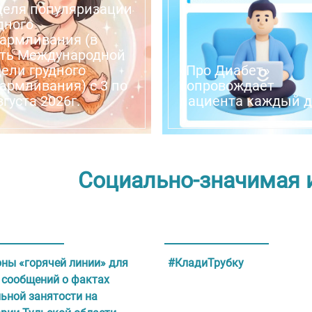
деля популяризации
дного
армливания (в
сть Международной
ели грудного
«Про Диабет»
армливания) с 3 по
сопровождает
вгуста 2026г.
пациента каждый 
Социально-значимая
ны «горячей линии» для
#КладиТрубку
 сообщений о фактах
ьной занятости на