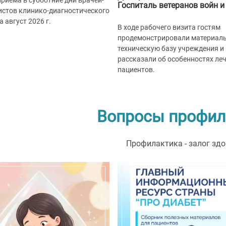
риема в субботние дни врачей-
Госпиталь ветеранов войн и
истов клинико-диагностического
а август 2026 г.
В ходе рабочего визита гостям
продемонстрировали материаль
техническую базу учреждения и
рассказали об особенностях ле
пациентов.
Вопросы профил
Профилактика - залог зд