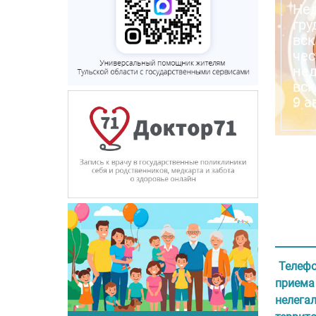
Не
гру
вск
че
нед
вск
9 а
Телефо
приема
нелегал