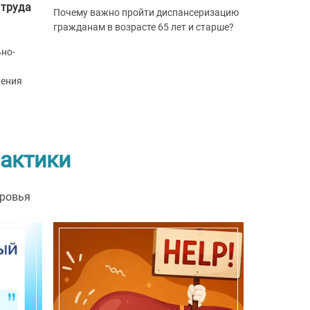
 труда
Почему важно пройти диспансеризацию
гражданам в возрасте 65 лет и старше?
но-
чения
актики
оровья