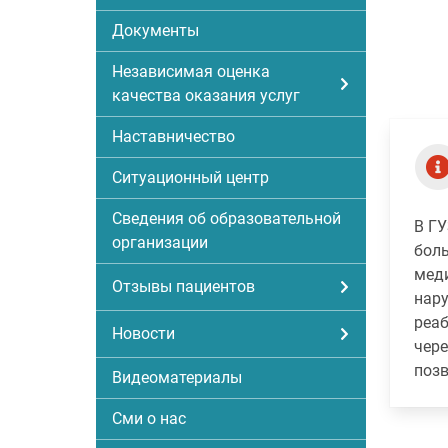
Документы
Независимая оценка
качества оказания услуг
Наставничество
Ситуационный центр
Сведения об образовательной
В ГУ
организации
бол
меди
Отзывы пациентов
нару
реаб
Новости
чере
позв
Видеоматериалы
Сми о нас