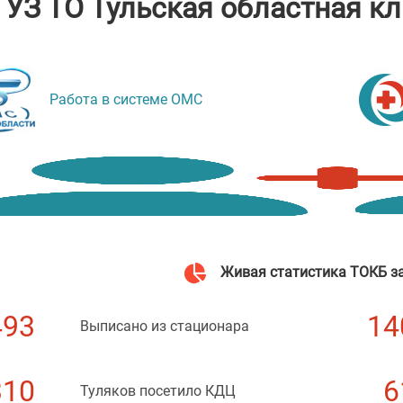
ГУЗ ТО Тульская областная к
Работа в системе ОМС
Живая статистика ТОКБ за
493
14
Выписано из стационара
310
6
Туляков посетило КДЦ