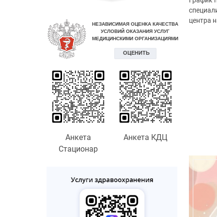
График п
специал
центра н
Анкета
Анкета КДЦ
Стационар