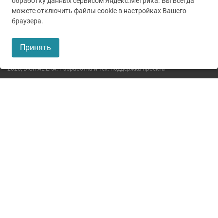
обработку данных сервисом Яндекс.Метрика. Вы всегда
можете отключить файлы cookie в настройках Вашего
© 2005-2026
ГУЗ ТО ТОКБ
браузера.
Пользовательское соглашение
Принять
Политика конфиденциальности
2026,
DIGITAL.ERA. Разработка и тех. поддержка проекта