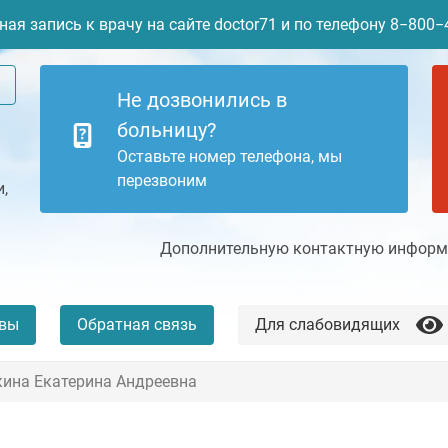
ая запись к врачу на сайте doctor71 и по телефону 8−800
Не дозвонились в
больницу?
Оставьте номер телефона, мы
перезвоним
,
Дополнительную контактную информа
вы
Обратная связь
Для слабовидящих
ина Екатерина Андреевна
+7 (4872) 77-04-94
Платные услуги