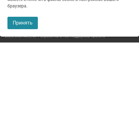
© 2005-2026
ГУЗ ТО ТОКБ
браузера.
Пользовательское соглашение
Принять
Политика конфиденциальности
2026,
DIGITAL.ERA. Разработка и тех. поддержка проекта