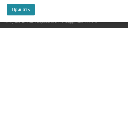
Пользовательское соглашение
Принять
Политика конфиденциальности
2026,
DIGITAL.ERA. Разработка и тех. поддержка проекта