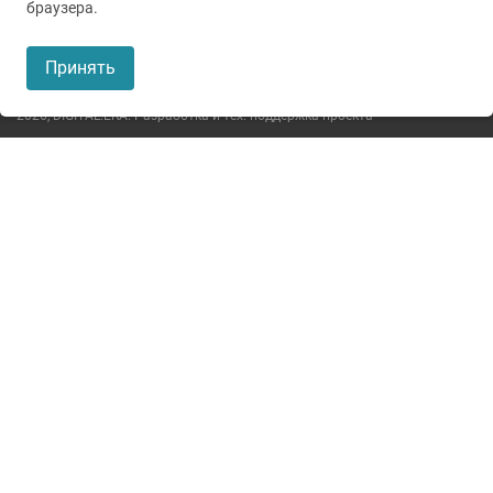
© 2005-2026
ГУЗ ТО ТОКБ
браузера.
Пользовательское соглашение
Принять
Политика конфиденциальности
2026,
DIGITAL.ERA. Разработка и тех. поддержка проекта