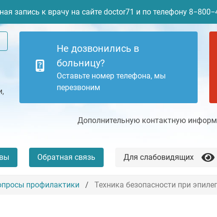
ая запись к врачу на сайте doctor71 и по телефону 8−800
Не дозвонились в
больницу?
Оставьте номер телефона, мы
перезвоним
,
Дополнительную контактную информа
вы
Обратная связь
Для слабовидящих
опросы профилактики
Техника безопасности при эпиле
+7 (4872) 77-04-94
Платные услуги