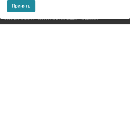
Пользовательское соглашение
Принять
Политика конфиденциальности
2026,
DIGITAL.ERA. Разработка и тех. поддержка проекта