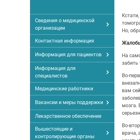
Кстати,
Сведения о медицинской
томогра
организации
Но, обр
Контактная информация
Жалобы
Информация для пациентов
На сам
забить 
Информация для
Во-перв
специалистов
внезапн
Медицинские работники
вам сей
заболев
Вакансии и меры поддержки
мозга. 
серьез
Лекарственное обеспечение
Во-втор
Вышестоящие и
врача, 
контролирующие органы