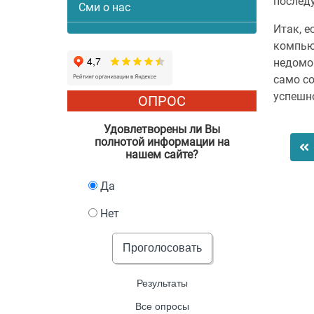
послед
Сми о нас
Итак, е
компью
недомог
само со
успешн
ОПРОС
Удовлетворены ли Вы
полнотой информации на
нашем сайте?
Да
Нет
Проголосовать
Результаты
Все опросы