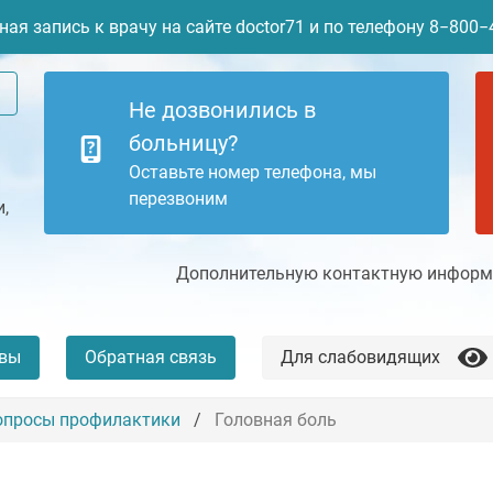
ая запись к врачу на сайте doctor71 и по телефону 8−800
Не дозвонились в
больницу?
Оставьте номер телефона, мы
перезвоним
,
Дополнительную контактную информа
вы
Обратная связь
Для слабовидящих
опросы профилактики
Головная боль
+7 (4872) 77-04-94
Платные услуги