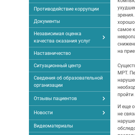
компью
ухудшен
Противодействие коррупции
зрения.
Документы
хорошо 
самое к
Независимая оценка
невропа
качества оказания услуг
снижени
на прие
Наставничество
Ситуационный центр
Сущест
МРТ. Пе
Сведения об образовательной
нарушен
организации
необход
пройти 
Отзывы пациентов
И еще 
Новости
не связ
нарушен
Видеоматериалы
обслед