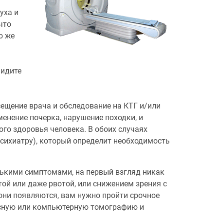
уха и
что
о же
 идите
ещение врача и обследование на КТГ и/или
менение почерка, нарушение походки, и
ого здоровья человека. В обоих случаях
психиатру), который определит необходимость
лькими симптомами, на первый взгляд никак
той или даже рвотой, или снижением зрения с
 они появляются, вам нужно пройти срочное
нсную или компьютерную томографию и