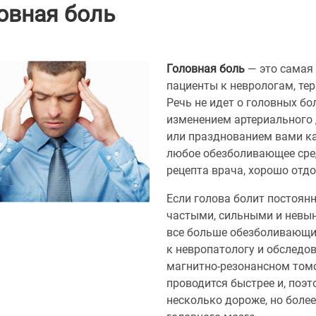
овная боль
Головная боль
— это самая 
пациенты к неврологам, тер
Речь не идет о головных бо
изменением артериального 
или празднованием вами ка
любое обезболивающее сред
рецепта врача, хорошо отдо
Если голова болит постоянн
частыми, сильными и невын
все больше обезболивающих
к невропатологу и обследо
магнитно-резонансном томо
проводится быстрее и, поэт
несколько дороже, но боле