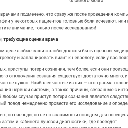
головного мозга.
 врачами подмечено, что сразу же после проведения комп
фии у некоторых пациентов головные боли исчезают, или 
атите внимание, только после исследования!
, требующие оценки врача
ом деле любые ваши жалобы должны быть оценены медиц
тревогу и запланировать визит к неврологу, если у вас по
ых, приступы потери сознания, тем более, если они произ
ого отключения сознания существует достаточно много, и
час не нужно. Наиболее частые из них — это травма голов
ания нервной системы, а также причины, связанные с инто
В любом случае приступ потери сознания является следст
ный повод немедленно провести его исследование и опред
ых, по очереди, но не по значимости поводом для посещен
а затем и кабинета лучевой диагностики, где проводят