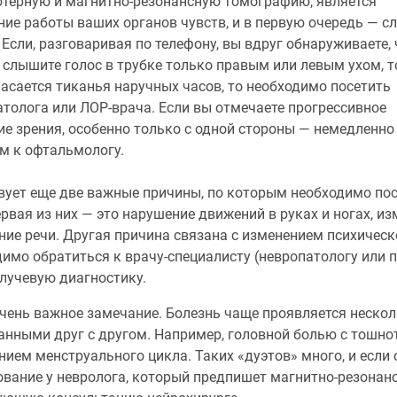
терную и магнитно-резонансную томографию, является
ие работы ваших органов чувств, и в первую очередь — сл
 Если, разговаривая по телефону, вы вдруг обнаруживаете, 
слышите голос в трубке только правым или левым ухом, т
асается тиканья наручных часов, то необходимо посетить
толога или ЛОР-врача. Если вы отмечаете прогрессивное
е зрения, особенно только с одной стороны — немедленно
м к офтальмологу.
вует еще две важные причины, по которым необходимо пос
рвая из них — это нарушение движений в руках и ногах, из
ие речи. Другая причина связана с изменением психическ
имо обратиться к врачу-специалисту (невропатологу или 
лучевую диагностику.
очень важное замечание. Болезнь чаще проявляется неско
анными друг с другом. Например, головной болью с тошно
ием менструального цикла. Таких «дуэтов» много, и если
ование у невролога, который предпишет магнитно-резона