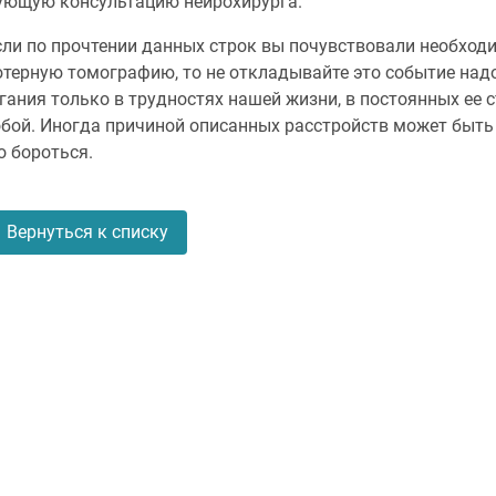
ующую консультацию нейрохирурга.
сли по прочтении данных строк вы почувствовали необход
терную томографию, то не откладывайте это событие надол
ания только в трудностях нашей жизни, в постоянных ее ст
бой. Иногда причиной описанных расстройств может быть 
о бороться.
Вернуться к списку