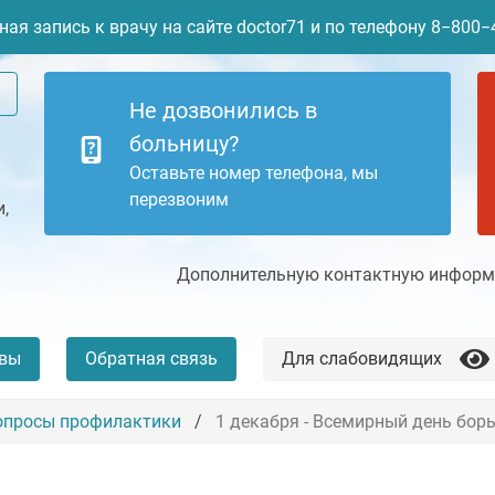
ая запись к врачу на сайте doctor71 и по телефону 8−800
Не дозвонились в
больницу?
Оставьте номер телефона, мы
перезвоним
,
Дополнительную контактную информа
вы
Обратная связь
Для слабовидящих
опросы профилактики
1 декабря - Всемирный день бо
+7 (4872) 77-04-94
Платные услуги