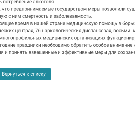
ь потребление алкоголя.
о, что предпринимаемые государством меры позволили сущ
ую с ним смертность и заболеваемость.
стоящее время в нашей стране медицинскую помощь в борь
еских центрах, 76 наркологических диспансерах, восьми 
 многопрофильных медицинских организациях функционирую
вогодние праздники необходимо обратить особое внимание
ля и принять взвешенные и эффективные меры для сохране
Вернуться к списку