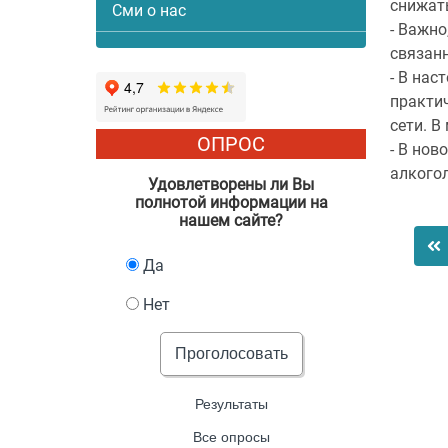
снижат
Сми о нас
- Важн
связанн
- В на
практич
сети. В
ОПРОС
- В но
алкого
Удовлетворены ли Вы
полнотой информации на
нашем сайте?
Да
Нет
Проголосовать
Результаты
Все опросы