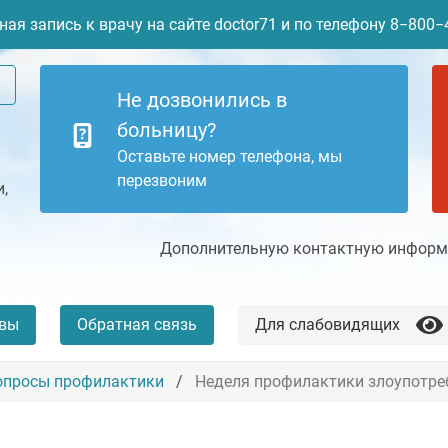
ая запись к врачу на сайте doctor71 и по телефону 8−800
Не дозвонились в
больницу?
Оставьте номер телефона, мы
перезвоним
,
Дополнительную контактную информа
вы
Обратная связь
Для слабовидящих
опросы профилактики
Неделя профилактики злоупотре
+7 (4872) 77-04-94
Платные услуги