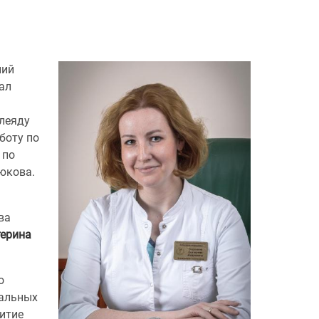
ний
ал
плеяду
боту по
 по
сюкова.
ва
терина
о
нальных
итие