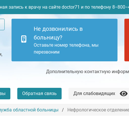
ая запись к врачу на сайте doctor71 и по телефону 8−800
Не дозвонились в
больницу?
Оставьте номер телефона, мы
перезвоним
,
Дополнительную контактную информа
вы
Обратная связь
Для слабовидящих
лужба областной больницы
Нефрологическое отделени
+7 (4872) 77-04-94
Платные услуги