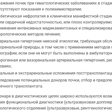
ажения почек при гематологических заболеваниях в стади
тсутствуют показания к полихимиотерапии;
бетическая нефропатия в клинически манифестной стади
ли сердечной недостаточностью, или плохо контролируем
менения интенсивных медикаментозных и специализирован
рологических методов лечения;
ериальная гипертония неясной этиологии, требующая обсл
оренальной природы, в том числе с применением методов
ографии, если они не могут быть выполнены в амбулаторн
рогенная или вазоренальная артериальная гипертония, ре
овиях;
альные и экстраренальные осложнения посттрансплантац
ледование потенциальных доноров почки, отбор и предоп
ечного трансплантата.
ионаре в диагностических целях широко используются воз
ния функциональной диагностики (ультразвуковая допплер
ологического отделения (ультразвуковые, рентгенологиче