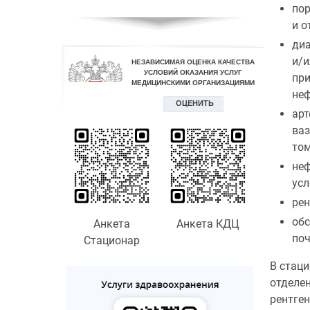
пор
и о
диа
и/и
при
неф
арт
ваз
том
неф
усл
рен
обс
Анкета
Анкета КДЦ
поч
Стационар
В стац
отделе
рентген