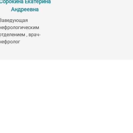
Сорокина Екатерина
Андреевна
Заведующая
нефрологическим
отделением , врач-
нефролог