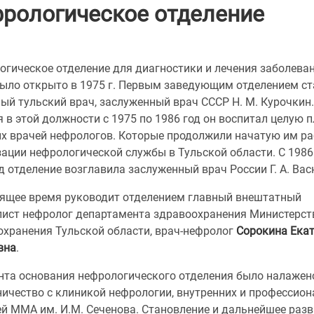
рологическое отделение
огическое отделение для диагностики и лечения заболева
было открыто в 1975 г. Первым заведующим отделением ст
ый тульский врач, заслуженный врач СССР Н. М. Курочкин.
 в этой должности с 1975 по 1986 год он воспитал целую 
их врачей нефрологов. Которые продолжили начатую им ра
ации нефрологической службы в Тульской области. С 1986
д отделение возглавила заслуженный врач России Г. А. Ва
оящее время руководит отделением главный внештатный
лист нефролог департамента здравоохранения Министерст
охранения Тульской области, врач-нефролог
Сорокина Ека
вна
.
нта основания нефрологического отделения было налажен
ничество с клиникой нефрологии, внутренних и профессио
ей ММА им. И.М. Сеченова. Становление и дальнейшее разв