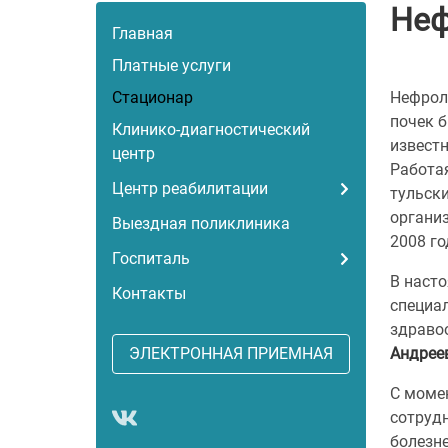
Неф
Главная
Платные услуги
Стационар
Нефрол
почек 
Клинико-диагностический
известн
центр
Работая
Центр реабилитации
тульск
организ
Выездная поликлиника
2008 го
Госпиталь
В наст
Контакты
специа
здраво
ЭЛЕКТРОННАЯ ПРИЕМНАЯ
Андрее
С моме
сотруд
болезн