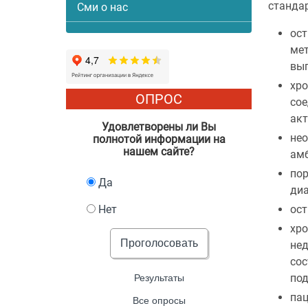
станда
Сми о нас
ост
мет
вып
хро
ОПРОС
сое
акт
Удовлетворены ли Вы
нео
полнотой информации на
нашем сайте?
амб
пор
Да
диа
Нет
ост
хро
Проголосовать
нед
сос
под
Результаты
пац
Все опросы