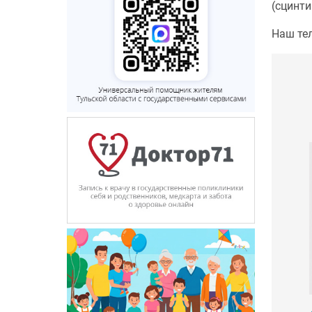
(сцинти
Наш те