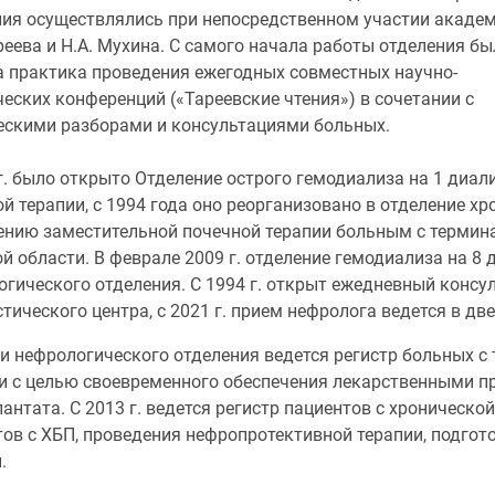
ния осуществлялись при непосредственном участии акаде
реева и Н.А. Мухина. С самого начала работы отделения бы
а практика проведения ежегодных совместных научно-
еских конференций («Тареевские чтения») в сочетании с
ескими разборами и консультациями больных.
г. было открыто Отделение острого гемодиализа на 1 диа
й терапии, с 1994 года оно реорганизовано в отделение х
ению заместительной почечной терапии больным с термин
й области. В феврале 2009 г. отделение гемодиализа на 8
огического отделения. С 1994 г. открыт ежедневный консу
тического центра, с 2021 г. прием нефролога ведется в дв
и нефрологического отделения ведется регистр больных с
и с целью своевременного обеспечения лекарственными п
антата. С 2013 г. ведется регистр пациентов с хроническ
тов с ХБП, проведения нефропротективной терапии, подгот
.