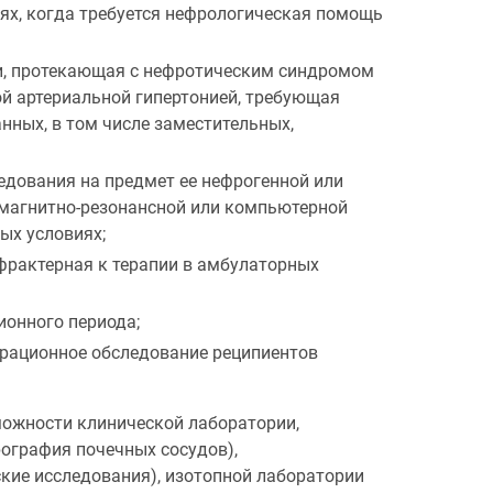
ях, когда требуется нефрологическая помощь
и, протекающая с нефротическим синдромом
ой артериальной гипертонией, требующая
ных, в том числе заместительных,
едования на предмет ее нефрогенной или
 магнитно-резонансной или компьютерной
ых условиях;
фрактерная к терапии в амбулаторных
ионного периода;
ерационное обследование реципиентов
можности клинической лаборатории,
ография почечных сосудов),
ские исследования), изотопной лаборатории