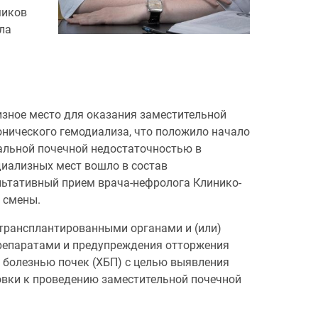
миков
ла
лизное место для оказания заместительной
ронического гемодиализа, что положило начало
альной почечной недостаточностью в
 диализных мест вошло в состав
льтативный прием врача-нефролога Клинико-
е смены.
 трансплантированными органами и (или)
репаратами и предупреждения отторжения
ой болезнью почек (ХБП) с целью выявления
овки к проведению заместительной почечной