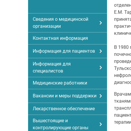
отделе
Е.М. Та
Сведения о медицинской
принят
организации
практич
клинич
Контактная информация
В 1980 
Информация для пациентов
почечно
провед
Информация для
Тульско
специалистов
нефрол
диагнос
Медицинские работники
Врачам
Вакансии и меры поддержки
тканям
транспл
Лекарственное обеспечение
пациен
Вышестоящие и
терапии
контролирующие органы