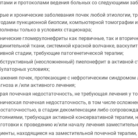
ртами и протоколами ведения больных со следующими заб
рые и хронические заболевания почек любой этиологии, т
одами пункционной биопсии, компьютерной томографии и
олнены только в условиях стационара;
нические гломерулонефриты как первичные, так и вторич
динительной ткани, системной красной волчанке, васкулит
ивной стадии, требующие патогенетической терапии;
бструктивный (неосложненный) пиелонефрит в активной с
улаторных условиях;
ажения почек, протекающие с нефротическим синдромом 
гноза и /или активного лечения;
рая почечная недостаточность, не требующая лечения у то
ническая почечная недостаточность, в том числе осложне
остаточностью, в стадии декомпенсации либо сопровожд
тояниями, требующая активной консервативной терапии, 
готовки к проведению и/или началу лечения заместительн
иенты, находящиеся на заместительной почечной терапии