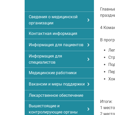
Главны
праздн
Сведения о медицинской
организации
4 Коман
Контактная информация
В прог
Информация для пациентов
Леп
Информация для
Ст
специалистов
Под
Пер
Медицинские работники
Хок
Вакансии и меры поддержки
Лекарственное обеспечение
Итоги:
Вышестоящие и
1 мест
контролирующие органы
2 мест