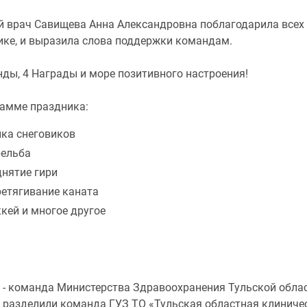
й врач Савищева Анна Александровна поблагодарила всех 
ике, и выразила слова поддержки командам.
ды, 4 Награды и море позитивного настроения!
рамме праздника:
ка снеговиков
рельба
нятие гири
етягивание каната
кей и многое другое
о - команда Министерства Здравоохранения Тульской обла
о разделили команда ГУЗ ТО «Тульская областная клиниче