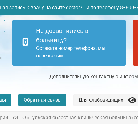
ая запись к врачу на сайте doctor71 и по телефону 8−800
Не дозвонились в
больницу?
Оставьте номер телефона, мы
перезвоним
,
Дополнительную контактную информа
вы
Обратная связь
Для слабовидящих
ории ГУЗ ТО «Тульская областная клиническая больница»с
+7 (4872) 77-04-94
Платные услуги