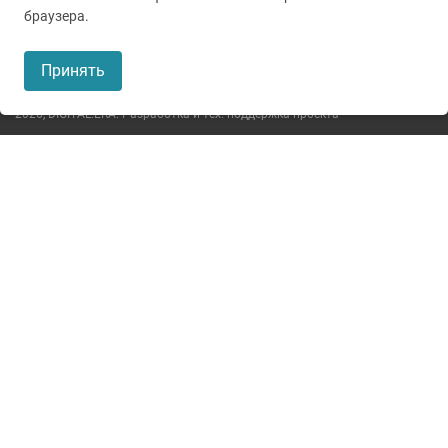
© 2005-2026
ГУЗ ТО ТОКБ
браузера.
Пользовательское соглашение
Принять
Политика конфиденциальности
2026,
DIGITAL.ERA. Разработка и тех. поддержка проекта