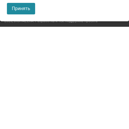
Пользовательское соглашение
Принять
Политика конфиденциальности
2026,
DIGITAL.ERA. Разработка и тех. поддержка проекта