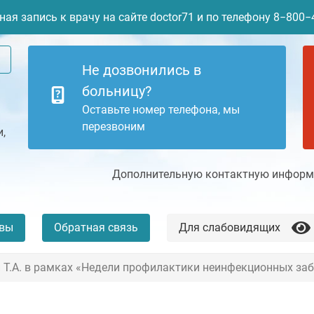
ая запись к врачу на сайте doctor71 и по телефону 8−800
Не дозвонились в
больницу?
Оставьте номер телефона, мы
перезвоним
,
Дополнительную контактную информа
вы
Обратная связь
Для слабовидящих
 Т.А. в рамках «Недели профилактики неинфекционных за
+7 (4872) 77-04-94
Платные услуги