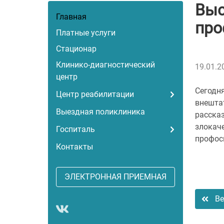
Выс
Главная
про
Платные услуги
Стационар
Клинико-диагностический
19.01.2
центр
Сегодня
Центр реабилитации
внештат
Выездная поликлиника
расска
злокач
Госпиталь
профос
Контакты
ЭЛЕКТРОННАЯ ПРИЕМНАЯ
Ве