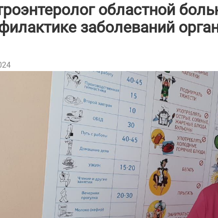
троэнтеролог областной боль
филактике заболеваний орга
024