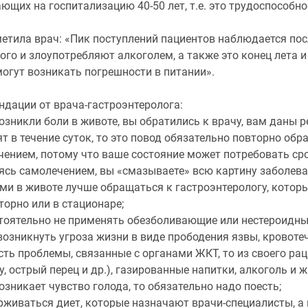
ющих на госпитализацию 40-50 лет, т.е. это трудоспособно
етила врач: «Пик поступлений пациентов наблюдается пос
ого и злоупотребляют алкоголем, а также это конец лета и
огут возникать погрешности в питании».
ндации от врача-гастроэнтеролога:
возникли боли в животе, вы обратились к врачу, вам даны 
т в течение суток, то это повод обязательно повторно обр
ением, потому что ваше состояние может потребовать сро
ясь самолечением, вы «смазываете» всю картину заболева
ями в животе лучше обращаться к гастроэнтерологу, котор
орно или в стационаре;
стоятельно не применять обезболивающие или нестероидны
озникнуть угроза жизни в виде прободения язвы, кровотеч
есть проблемы, связанные с органами ЖКТ, то из своего р
у, острый перец и др.), газированные напитки, алкоголь и 
возникает чувство голода, то обязательно надо поесть;
рживаться диет, которые назначают врачи-специалисты, а н