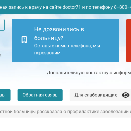
ая запись к врачу на сайте doctor71 и по телефону 8−800
Не дозвонились в
больницу?
Оставьте номер телефона, мы
перезвоним
,
Дополнительную контактную информа
вы
Обратная связь
Для слабовидящих
астной больницы рассказала о профилактике заболеваний
+7 (4872) 77-04-94
Платные услуги