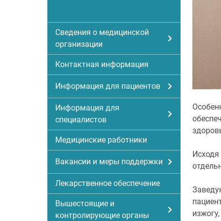
Сведения о медицинской
организации
Контактная информация
Информация для пациентов
Особен
Информация для
обеспеч
специалистов
здоров
Медицинские работники
Исходя
Вакансии и меры поддержки
отдель
Лекарственное обеспечение
Заведу
пациент
Вышестоящие и
изжогу,
контролирующие органы