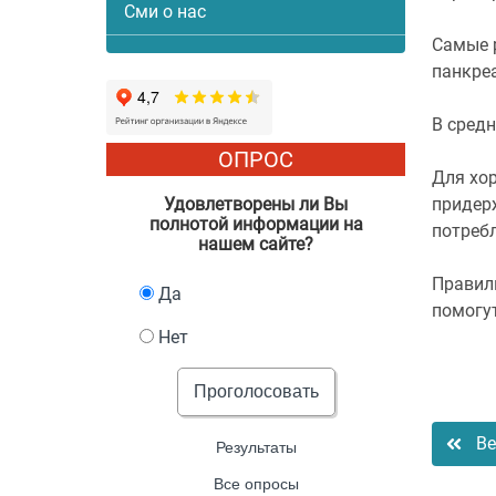
Сми о нас
Самые 
панкреа
В средн
ОПРОС
Для хо
придер
Удовлетворены ли Вы
полнотой информации на
потреб
нашем сайте?
Правил
Да
помогут
Нет
Проголосовать
Ве
Результаты
Все опросы