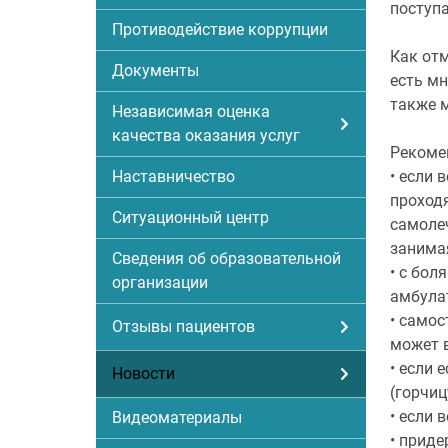
поступа
Противодействие коррупции
Как отм
Документы
есть мн
также м
Независимая оценка
качества оказания услуг
Рекоме
• если 
Наставничество
проходя
Ситуационный центр
самолеч
занима
Сведения об образовательной
• с бол
организации
амбулат
• само
Отзывы пациентов
может в
• если 
Новости
(горчиц
• если 
Видеоматериалы
• приде