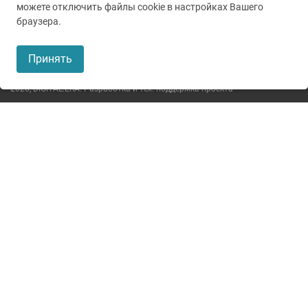
можете отключить файлы cookie в настройках Вашего
© 2005-2026
ГУЗ ТО ТОКБ
браузера.
Пользовательское соглашение
Принять
Политика конфиденциальности
2026,
DIGITAL.ERA. Разработка и тех. поддержка проекта