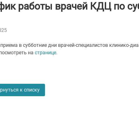
фик работы врачей КДЦ по су
025
приема в субботние дни врачей-специалистов клинико-диаг
посмотреть на
странице
.
рнуться к списку