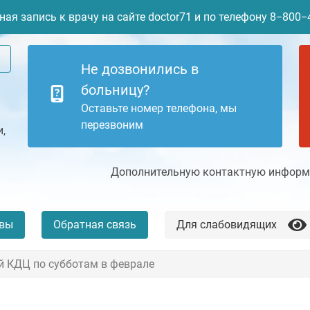
ая запись к врачу на сайте doctor71 и по телефону 8−800
Не дозвонились в
больницу?
Оставьте номер телефона, мы
перезвоним
,
Дополнительную контактную информа
вы
Обратная связь
Для слабовидящих
й КДЦ по субботам в феврале
+7 (4872) 77-04-94
Платные услуги