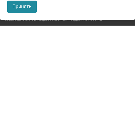
Пользовательское соглашение
Принять
Политика конфиденциальности
2026,
DIGITAL.ERA. Разработка и тех. поддержка проекта