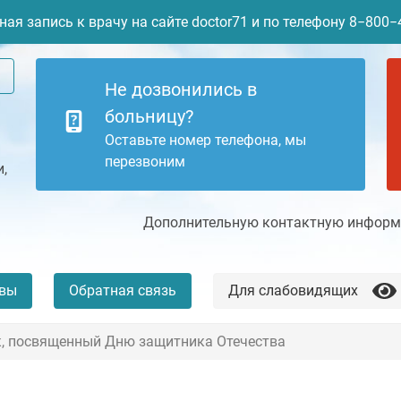
ая запись к врачу на сайте doctor71 и по телефону 8−800
Не дозвонились в
больницу?
Оставьте номер телефона, мы
перезвоним
,
Дополнительную контактную информа
вы
Обратная связь
Для слабовидящих
, посвященный Дню защитника Отечества
+7 (4872) 77-04-94
Платные услуги