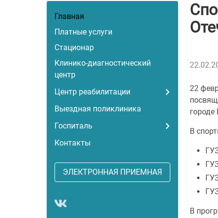
Спо
Главная
Оте
Платные услуги
Стационар
Клинико-диагностический
22.02.2
центр
22 февр
Центр реабилитации
посвящ
Выездная поликлиника
городе 
Госпиталь
В спор
Контакты
ГУЗ
ГУЗ
ЭЛЕКТРОННАЯ ПРИЕМНАЯ
ГУЗ
ГУЗ
В прогр