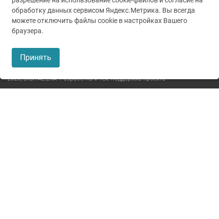
разрешение на использование cookie-файлов и согласие на
обработку данных сервисом Яндекс.Метрика. Вы всегда
можете отключить файлы cookie в настройках Вашего
© 2005-2026
ГУЗ ТО ТОКБ
браузера.
Пользовательское соглашение
Принять
Политика конфиденциальности
2026,
DIGITAL.ERA. Разработка и тех. поддержка проекта