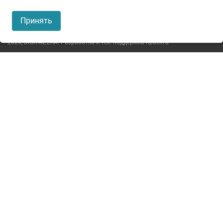
Пользовательское соглашение
Принять
Политика конфиденциальности
2026,
DIGITAL.ERA. Разработка и тех. поддержка проекта