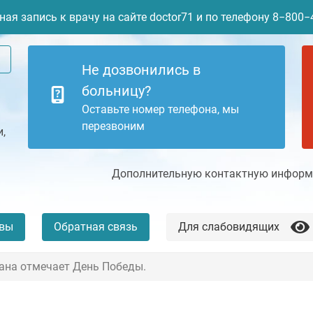
ая запись к врачу на сайте doctor71 и по телефону 8−800
Не дозвонились в
больницу?
Оставьте номер телефона, мы
перезвоним
,
Дополнительную контактную информа
вы
Обратная связь
Для слабовидящих
рана отмечает День Победы.
+7 (4872) 77-04-94
Платные услуги