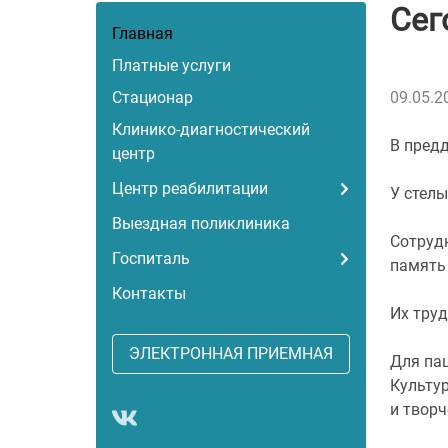
Сег
Главная
Платные услуги
Стационар
09.05.2
Клинико-диагностический
В пред
центр
Центр реабилитации
У стел
Выездная поликлиника
Сотруд
Госпиталь
память
Контакты
Их труд
ЭЛЕКТРОННАЯ ПРИЕМНАЯ
Для пац
Культу
и твор