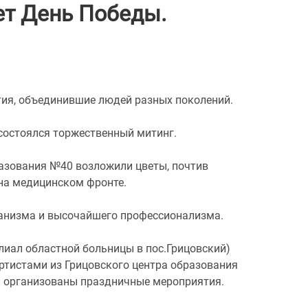
ет День Победы.
тия, объединившие людей разных поколений.
состоялся торжественный митинг.
разования №40 возложили цветы, почтив
 на медицинском фронте.
уманизма и высочайшего профессионализма.
илиал областной больницы в пос.Грицовский)
ртистами из Грицовского центра образования
и организованы праздничные мероприятия.