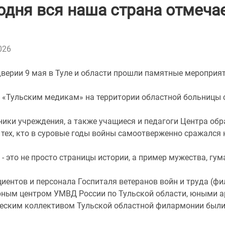
одня вся наша страна отмеча
026
дверии 9 мая в Туле и области прошли памятные мероприя
ы «Тульским медикам» на территории областной больницы 
ники учреждения, а также учащиеся и педагоги Центра об
 тех, кто в суровые годы войны самоотверженно сражался
 - это не просто страницы истории, а пример мужества, г
иентов и персонала Госпиталя ветеранов войн и труда (ф
рным центром УМВД России по Тульской области, юными а
ческим коллективом Тульской областной филармонии был