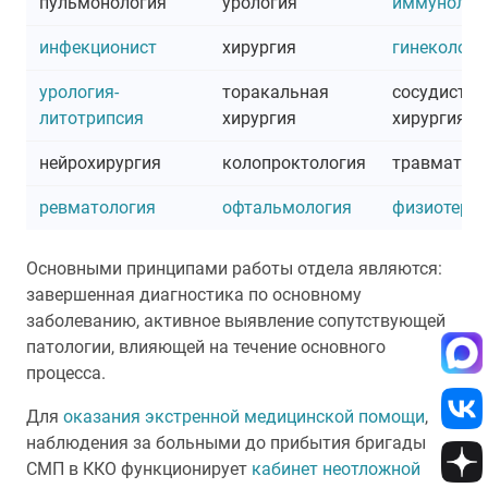
пульмонология
урология
иммунолог
инфекционист
хирургия
гинекологи
урология-
торакальная
сосудистая
литотрипсия
хирургия
хирургия
нейрохирургия
колопроктология
травматол
ревматология
офтальмология
физиотера
Основными принципами работы отдела являются:
завершенная диагностика по основному
заболеванию, активное выявление сопутствующей
патологии, влияющей на течение основного
процесса.
Для
оказания экстренной медицинской помощи
,
наблюдения за больными до прибытия бригады
СМП в ККО функционирует
кабинет неотложной