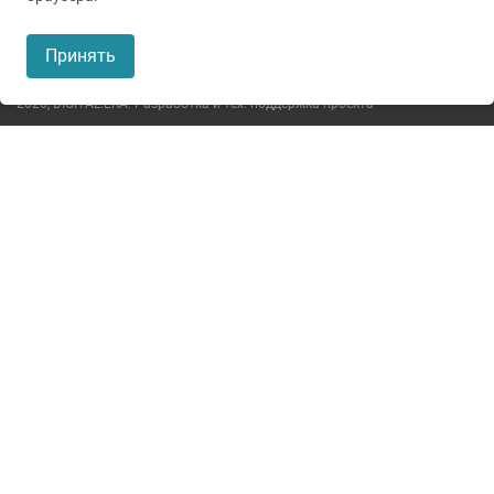
Пользовательское соглашение
Принять
Политика конфиденциальности
2026,
DIGITAL.ERA. Разработка и тех. поддержка проекта